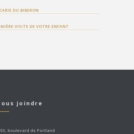
 CARIE DU BIBERON
EMIÈRE VISITE DE VOTRE ENFANT
ous joindre
855, boulevard de Portland