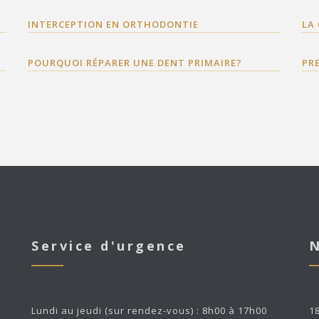
INTERCEPTION EN ORTHODONTIE
LA
POURQUOI RÉPARER UNE DENT PRIMAIRE?
PR
Service d'urgence
N
Lundi au jeudi (sur rendez-vous) : 8h00 à 17h00
1